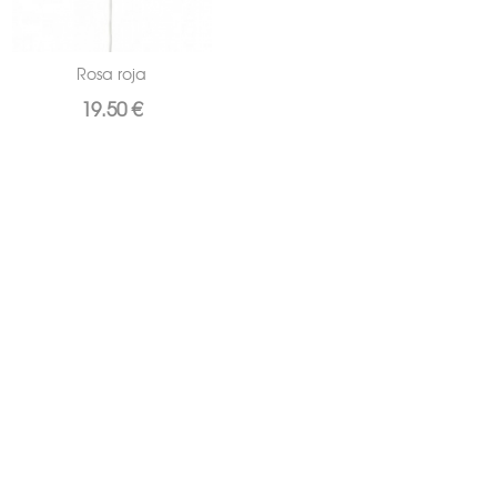
Rosa roja
19.50 €
DATOS TIENDA
Joyeria Perez Garrucha
C/ Mayor, 160
Garrucha Almeria