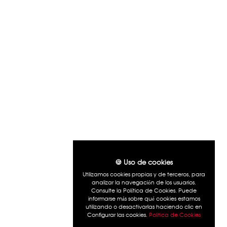
Telf 634583422 llamanos
Telf 634583422 Whatsapp
garrucha@joyeriaperez.net
INFORMACION
Politica de cookies
Politica de privacidad
Condiciones de compra
Quienes somos
FORMAS DE PAGO
🍪 Uso de cookies
Utilizamos cookies propias y de terceros, para
analizar la navegación de los usuarios.
Consulte la Política de Cookies. Puede
informarse más sobre qué cookies estamos
utilizando o desactivarlas haciendo clic en
Configurar las cookies.
Politica de Cookies
MI CUENTA