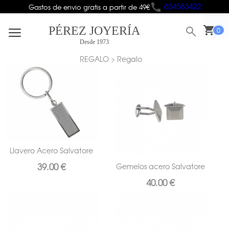
634583422
call
Gastos de envio gratis a partir de 49€
PÉREZ JOYERÍA
shopping_cart
0
Desde 1973
REGALO > Regalo
Llavero Acero Salvatore
39.00 €
Gemelos acero Salvatore
40.00 €